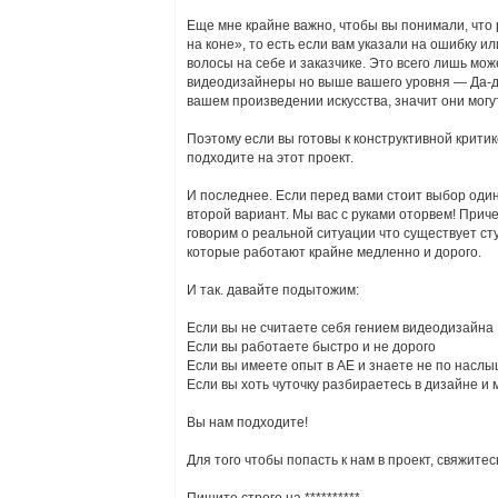
Еще мне крайне важно, чтобы вы понимали, что
на коне», то есть если вам указали на ошибку и
волосы на себе и заказчике. Это всего лишь мо
видеодизайнеры но выше вашего уровня — Да-да 
вашем произведении искусства, значит они могу
Поэтому если вы готовы к конструктивной крити
подходите на этот проект.
И последнее. Если перед вами стоит выбор один
второй вариант. Мы вас с руками оторвем! Приче
говорим о реальной ситуации что существует сту
которые работают крайне медленно и дорого.
И так. давайте подытожим:
Если вы не считаете себя гением видеодизайна
Если вы работаете быстро и не дорого
Если вы имеете опыт в АЕ и знаете не по насл
Если вы хоть чуточку разбираетесь в дизайне и м
Вы нам подходите!
Для того чтобы попасть к нам в проект, свяжитес