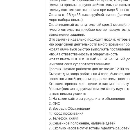
-если у вас есть параллельный проект, который 
-если вы прочитали пункт «обязательные навыки
-если у вас включается паника при виде 5 новых
Оплата от 18 до 35 тысяч рублей в месяц(завис
мере набора опыта)
Оплачиваемый испытательный срок 1 месяц(опл
-место жительства и любые другие параметры, к
выполнения заданий.
Это занятие идеально подходит людям, которые
-по роду своей деятельности много времени про
-хотят обучиться быстро выполнять поставленн
-любят ответственность и оперативность
-хотят иметь ПОСТОЯННЫЙ и СТАБИЛЬНЫЙ дохо
-считают себя суперответственными
График. Начало рабочего дня не позже 12.00 по 
Бывают дни, когда работы на 4 часа, бывают, ког
проектов и как быстро вы справляетесь с поста
Кто заинтересовался – пишите письмо на почт
Мечты»(письма с другими темами сразу идут в к
в теле письма укажите
1. На каком сайте вы увидели это объявление
2. ФИО
3. Возраст, Образование
4. Город проживания
5. Телефон, скайп
6. Семейное положение, наличие детей
7. Сколько часов в сутки готовы уделять работе