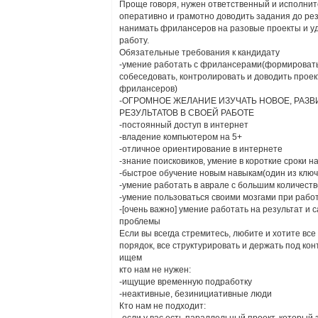
Проще говоря, нужен ответственный и исполнит
оперативно и грамотно доводить задания до рез
нанимать фрилансеров на разовые проекты и у
работу.
Обязательные требования к кандидату
-умение работать с фрилансерами(формировать 
собеседовать, контролировать и доводить проек
фрилансеров)
-ОГРОМНОЕ ЖЕЛАНИЕ ИЗУЧАТЬ НОВОЕ, РАЗВ
РЕЗУЛЬТАТОВ В СВОЕЙ РАБОТЕ
-постоянный доступ в интернет
-владение компьютером на 5+
-отличное ориентирование в интернете
-знание поисковиков, умение в короткие срок
-быстрое обучение новым навыкам(один из ключ
-умение работать в аврале с большим количест
-умение пользоваться своими мозгами при рабо
-[очень важно] умение работать на результат 
проблемы
Если вы всегда стремитесь, любите и хотите все
порядок, все структурировать и держать под кон
ищем
кто нам не нужен:
-ищущие временную подработку
-неактивные, безинициативные люди
Кто нам не подходит: