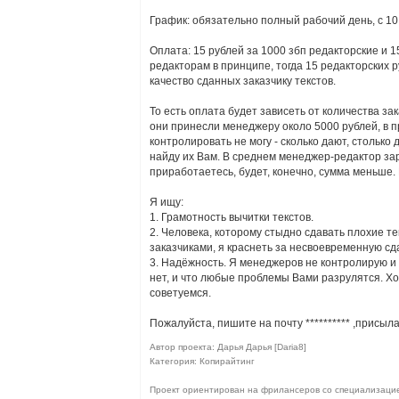
График: обязательно полный рабочий день, с 10 
Оплата: 15 рублей за 1000 збп редакторские и 1
редакторам в принципе, тогда 15 редакторских 
качество сданных заказчику текстов.
То есть оплата будет зависеть от количества за
они принесли менеджеру около 5000 рублей, в пр
контролировать не могу - сколько дают, столько 
найду их Вам. В среднем менеджер-редактор за
приработаетесь, будет, конечно, сумма меньше. 
Я ищу:
1. Грамотность вычитки текстов.
2. Человека, которому стыдно сдавать плохие те
заказчиками, я краснеть за несвоевременную сда
3. Надёжность. Я менеджеров не контролирую и н
нет, и что любые проблемы Вами разрулятся. Хо
советуемся.
Пожалуйста, пишите на почту
**********
,присыла
Автор проекта: Дарья Дарья [Daria8]
Категория: Копирайтинг
Проект ориентирован на фрилансеров со специализаци