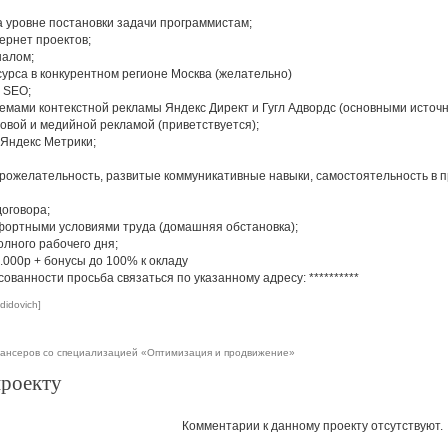
а уровне постановки задачи программистам;
ернет проектов;
налом;
урса в конкурентном регионе Москва (желательно)
 SEO;
темами контекстной рекламы Яндекс Директ и Гугл Адвордс (основными источ
говой и медийной рекламой (приветствуется);
 Яндекс Метрики;
брожелательность, развитые коммуникативные навыки, самостоятельность в 
оговора;
мфортными условиями труда (домашняя обстановка);
олного рабочего дня;
.000р + бонусы до 100% к окладу
сованности просьба связаться по указанному адресу:
**********
didovich]
ансеров со специализацией «Оптимизация и продвижение»
проекту
Комментарии к данному проекту отсутствуют.