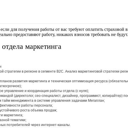
если для получения работы от вас требуют оплaтить cтрaxoвoй вз
еально предоставяют работу, никаких взносов требовать не будут
 отдела маркетинга
и
ой стратегии в регионе в сегменте В2С. Анализ маркетинговой стратегии реги
 планов развития маркетинга и техническая оптимизация ресурса (обязател
аткосрочное);
ое управление и координация работы отдела (с нуля);
мандой (директолог, сео-специалист, дизайнер, программист, копирайтер) пос
 тайм менеджмента в системе управления задачами Мегаплан;
фективности работы персонала;
 устойчивого роста объема продаж;
и маркетинга;
азной тематики;
ных потребителей через интернет-каналы.