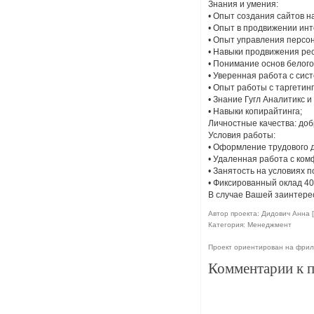
Знания и умения:
• Опыт создания сайтов н
• Опыт в продвижении инт
• Опыт управления персо
• Навыки продвижения рес
• Понимание основ белого
• Уверенная работа с сис
• Опыт работы с таргетин
• Знание Гугл Аналитикс и
• Навыки копирайтинга;
Личностные качества: до
Условия работы:
• Оформление трудового д
• Удаленная работа с ко
• Занятость на условиях п
• Фиксированный оклад 40
В случае Вашей заинтере
Автор проекта: Дидович Анна [
Категория: Менеджмент
Проект ориентирован на фрил
Комментарии к 