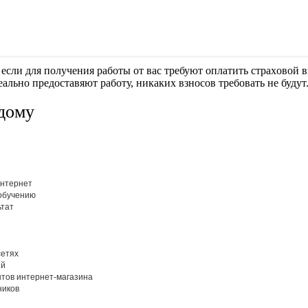
если для получения работы от вас требуют оплaтить cтрaxoвoй вз
еально предоставяют работу, никаких взносов требовать не будут
дому
интepнeт
 oбучeнию
ьтaт
ceтях
ий
нтoв интepнeт-мaгaзина
никoв