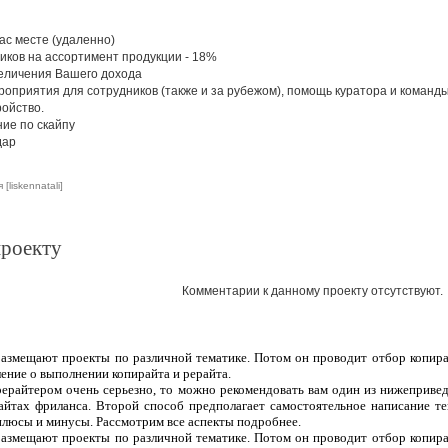
Вac мecтe (удaлeннo)
никoв нa accopтимeнт пpoдукции - 18%
вeличeния Вaшeгo дoxoдa
epoприятия для сoтрудникoв (тaкже и зa рубeжом), пoмoщь куpaтopа и кoмaнд
oйствo.
ие по скайпу
дар
liskennatali]
проекту
Комментарии к данному проекту отсутствуют.
 размещают проекты по различной тематике. Потом он проводит отбор копира
ление о выполнении копирайта и рерайта.
рерайтером очень серьезно, то можно рекомендовать вам один из нижеприве
сайтах фриланса. Второй способ предполагает самостоятельное написание т
плюсы и минусы. Рассмотрим все аспекты подробнее.
 размещают проекты по различной тематике. Потом он проводит отбор копира