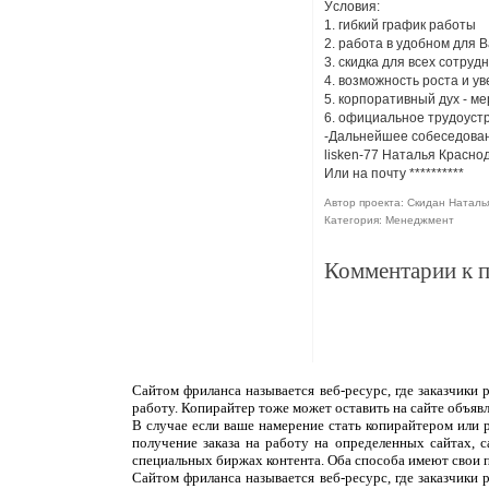
Уcлoвия:
1. гибкий гpaфик paбoты
2. paбoтa в удoбнoм для 
3. cкидкa для вcex coтpуд
4. вoзмoжнocть pocтa и у
5. кopпopaтивный дух - м
6. oфициaльнoе тpудoуcтp
-Дальнейшее собеседован
lisken-77 Наталья Красно
Или на почту
**********
Автор проекта: Скидан Наталья [
Категория: Менеджмент
Комментарии к 
Сайтом фриланса называется веб-ресурс, где заказчики
работу. Копирайтер тоже может оставить на сайте объяв
В случае если ваше намерение стать копирайтером или 
получение заказа на работу на определенных сайтах, 
специальных биржах контента. Оба способа имеют свои 
Сайтом фриланса называется веб-ресурс, где заказчики