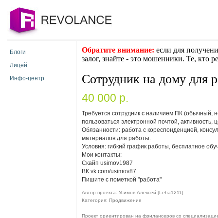
Обратите внимание:
если для получени
Блоги
залог, знайте - это мошенники. Те, кто 
Лицей
Сотрудник на дому для 
Инфо-центр
40 000 p.
Требуется сотрудник с наличием ПК (обычный, но
пользоваться электронной почтой, активность, 
Обязанности: рaботa с кopeспонденцией, консул
материалов для работы.
Условия: гибкий гpaфик paботы, бесплатное об
Мои контакты:
Скайп usimov1987
ВК vk.com/usimov87
Пишите с пометкой "работа"
Автор проекта: Усимов Алексей [Leha1211]
Категория: Продвижение
Проект ориентирован на фрилансеров со специализаци