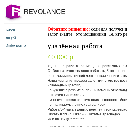
Обратите внимание:
если для получени
Блоги
залог, знайте - это мошенники. Те, кто 
Лицей
удалённая работа
Инфо-центр
40 000 p.
Удаленная работа - размещение рекламных текс
От Вас: наличие желания работать, быстрого ин
опыт коммуникативной деятельности приветству
Наша компания предоставлет для этого все воз
- свободный график,
- обучение в режиме онлайн и помощь от команд
- сплоченный коллектив,
- многоуровневая система оплаты (процент, бону
- оплачиваемый отпуск за границей
Работа 3-4 часа в день, с перспективой карьерн
Писать в скайп lisken-77 Наталья Краснодар
Или на почту
**********
Автор проекта: Скидан Наталья [liskennatali]