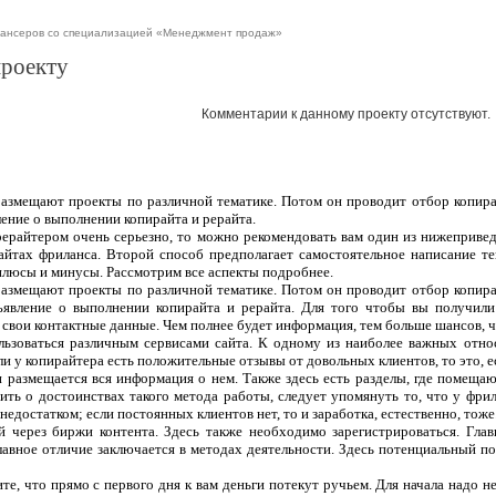
лансеров со специализацией «Менеджмент продаж»
проекту
Комментарии к данному проекту отсутствуют.
 размещают проекты по различной тематике. Потом он проводит отбор копира
ление о выполнении копирайта и рерайта.
рерайтером очень серьезно, то можно рекомендовать вам один из нижеприве
сайтах фриланса. Второй способ предполагает самостоятельное написание т
плюсы и минусы. Рассмотрим все аспекты подробнее.
 размещают проекты по различной тематике. Потом он проводит отбор копира
ъявление о выполнении копирайта и рерайта. Для того чтобы вы получили
 свои контактные данные. Чем полнее будет информация, тем больше шансов, чт
ользоваться различным сервисами сайта. К одному из наиболее важных отно
ли у копирайтера есть положительные отзывы от довольных клиентов, то это, 
 и размещается вся информация о нем. Также здесь есть разделы, где помеща
ить о достоинствах такого метода работы, следует упомянуть то, что у фрил
едостатком; если постоянных клиентов нет, то и заработка, естественно, тоже
 через биржи контента. Здесь также необходимо зарегистрироваться. Гла
лавное отличие заключается в методах деятельности. Здесь потенциальный п
те, что прямо с первого дня к вам деньги потекут ручьем. Для начала надо н