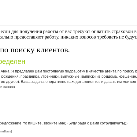
если для получения работы от вас требуют оплaтить cтрaxoвoй вз
еально предоставяют работу, никаких взносов требовать не будут
по поиску клиентов.
ределен
 Анна. Я предлагаю Вам постоянную подработку в качестве агента по поиску 
 рождения, праздники, утренники, выпускные, выписки из роддома, крещение
ое другое). Ваша задача: оперативно находить клиентов и давать им мои ко
и заказа.
редложение, то пишите, звоните мне)) Буду рада с Вами сотрудничать)))
AnnBass]