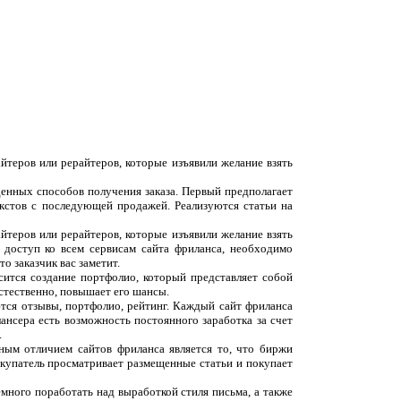
йтеров или рерайтеров, которые изъявили желание взять
денных способов получения заказа. Первый предполагает
екстов с последующей продажей. Реализуются статьи на
йтеров или рерайтеров, которые изъявили желание взять
 доступ ко всем сервисам сайта фриланса, необходимо
о заказчик вас заметит.
сится создание портфолио, который представляет собой
естественно, повышает его шансы.
ются отзывы, портфолио, рейтинг. Каждый сайт фриланса
ансера есть возможность постоянного заработка за счет
.
вным отличием сайтов фриланса является то, что биржи
окупатель просматривает размещенные статьи и покупает
емного поработать над выработкой стиля письма, а также