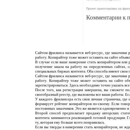
Проект ориентирован на фри
Комментарии к 
Сайтом фриланса называется веб-ресурс, где заказчики
работу. Копирайтер тоже может оставить на сайте объяв
В случае если ваше намерение стать копирайтером или 
получение заказа на работу на определенных сайтах, 
специальных биржах контента. Оба способа имеют свои 
Сайтом фриланса называется веб-ресурс, где заказчики
работу. Копирайтер тоже может оставить на сайте об
зарегистрироваться. Здесь необходимо точно указать все
После того, как регистрация завершена, вы сможете п
своеобразный реестр, где выложены все ваши работы. Ес
У каждого фрилансера есть своя личная страничка, где
формирует рейтинг копирайтеров по-своему. Если говор
постоянных заказчиков. Это же является одновременно и н
Второй способ предполагает продажу авторских статей
контента занимаются реализацией готовой продукции. Г
ту, которая ему больше всего понравилась.
Если вы тверды в намерении стать копирайтером, не жди