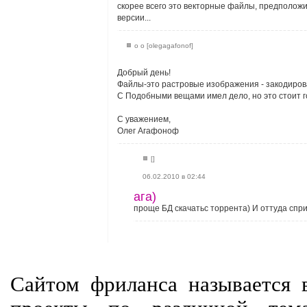
скорее всего это векторные файлы, предположи
версии...
o o [olegagafonof]
Добрый день!
Файлы-это растровые изображения - закодирова
С Подобными вещами имел дело, но это стоит г
С уважением,
Олег Агафоноф
[]
06.02.2010 в 02:44
ага)
проще БД скачатьс торрента) И оттуда спри
Сайтом фриланса называется в