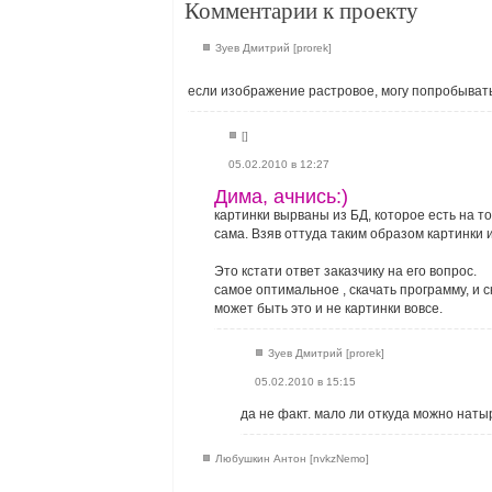
Комментарии к проекту
Зуев Дмитрий [prorek]
если изображение растровое, могу попробывать.
[]
05.02.2010 в 12:27
Дима, ачнись:)
картинки вырваны из БД, которое есть на 
сама. Взяв оттуда таким образом картинки 
Это кстати ответ заказчику на его вопрос.
самое оптимальное , скачать программу, и с
может быть это и не картинки вовсе.
Зуев Дмитрий [prorek]
05.02.2010 в 15:15
да не факт. мало ли откуда можно натыр
Любушкин Антон [nvkzNemo]