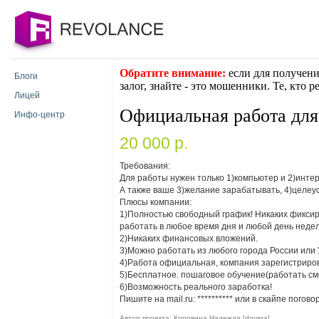
Обратите внимание:
если для получени
Блоги
залог, знайте - это мошенники. Те, кто 
Лицей
Официальная работа для 
Инфо-центр
20 000 p.
Требования:
Для работы нужен только 1)компьютер и 2)интер
А также ваше 3)желание зарабатывать, 4)целеу
Плюсы компании:
1)Полностью свободный график! Никаких фиксиро
работать в любое время дня и любой день недел
2)Никаких финансовых вложений.
3)Можно работать из любого города России или
4)Работа официальная, компания зарегистриров
5)Бесплатное. пошаговое обучение(работать см
6)Возможность реального заработка!
Пишите на mail.ru:
**********
или в скайпе погово
Автор проекта: Коровина Надежда [dovera]