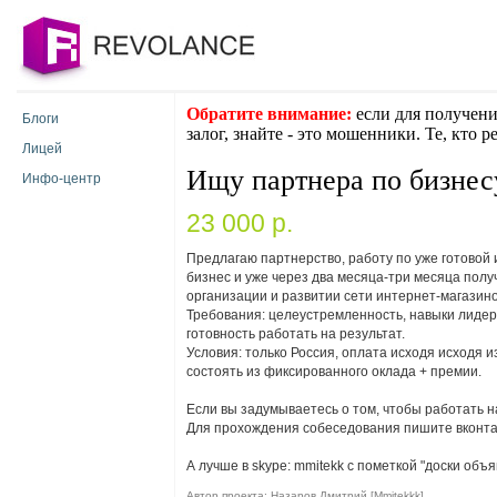
Обратите внимание:
если для получени
Блоги
залог, знайте - это мошенники. Те, кто 
Лицей
Ищу партнера по бизнес
Инфо-центр
23 000 p.
Предлагаю партнерство, работу по уже готовой
бизнес и уже через два месяца-три месяца полу
организации и развитии сети интернет-магазино
Требования: целеустремленность, навыки лидера
готовность работать на результат.
Условия: только Россия, оплата исходя исходя
состоять из фиксированного оклада + премии.
Если вы задумываетесь о том, чтобы работать н
Для прохождения собеседования пишите вконтак
А лучшe в skype: mmitekk с пометкой "доски объ
Автор проекта: Назаров Дмитрий [Mmitekkk]