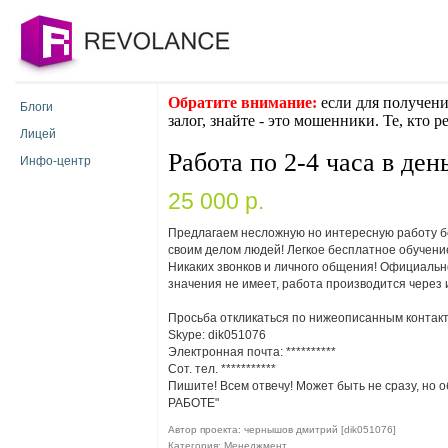
Обратите внимание:
если для получени
Блоги
залог, знайте - это мошенники. Те, кто 
Лицей
Работа по 2-4 часа в ден
Инфо-центр
25 000 p.
Предлагаем несложную но интересную работу бе
своим делом людей! Легкое бесплатное обучение
Никаких звонков и личного общения! Официально
значения не имеет, работа производится через 
Просьба откликаться по нижеописанным контакт
Skype: dik051076
Электронная почта:
**********
Сот. тел. ***********
Пишите! Всем отвечу! Может быть не сразу, но 
РАБОТЕ"
Автор проекта: чернышов дмитрий [dik051076]
Категория: Менеджмент