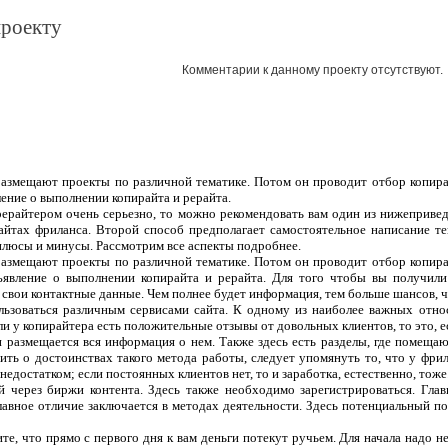
проекту
Комментарии к данному проекту отсутствуют.
 размещают проекты по различной тематике. Потом он проводит отбор копира
ление о выполнении копирайта и рерайта.
рерайтером очень серьезно, то можно рекомендовать вам один из нижеприве
сайтах фриланса. Второй способ предполагает самостоятельное написание т
плюсы и минусы. Рассмотрим все аспекты подробнее.
 размещают проекты по различной тематике. Потом он проводит отбор копира
ъявление о выполнении копирайта и рерайта. Для того чтобы вы получили
 свои контактные данные. Чем полнее будет информация, тем больше шансов, чт
ользоваться различным сервисами сайта. К одному из наиболее важных отно
ли у копирайтера есть положительные отзывы от довольных клиентов, то это, 
 и размещается вся информация о нем. Также здесь есть разделы, где помеща
ить о достоинствах такого метода работы, следует упомянуть то, что у фрил
едостатком; если постоянных клиентов нет, то и заработка, естественно, тоже
 через биржи контента. Здесь также необходимо зарегистрироваться. Гла
лавное отличие заключается в методах деятельности. Здесь потенциальный п
те, что прямо с первого дня к вам деньги потекут ручьем. Для начала надо н