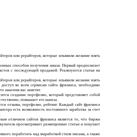
йтеров или рерайтеров, которые изъявили желание взять
денных способов получения заказа. Первый предполагает
екстов с последующей продажей. Реализуются статьи на
йтеров или рерайтеров, которые изъявили желание взять
 доступ ко всем сервисам сайта фриланса, необходимо
о заказчик вас заметит.
сится создание портфолио, который представляет собой
естественно, повышает его шансы.
ются отзывы, портфолио, рейтинг. Каждый сайт фриланса
ансера есть возможность постоянного заработка за счет
.
вным отличием сайтов фриланса является то, что биржи
окупатель просматривает размещенные статьи и покупает
емного поработать над выработкой стиля письма, а также