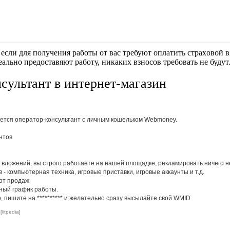
если для получения работы от вас требуют оплaтить cтрaxoвoй вз
еально предоставяют работу, никаких взносов требовать не будут
сультант в интернет-магазин
уется оператор-консультант с личным кошельком Webmoney.
нтов
з вложений, вы строго работаете на нашей площадке, рекламировать ничего н
- компьютерная техника, игровые приставки, игровые аккаунты и т.д.
 от продаж
ный график работы.
о, пишите на
**********
и желательно сразу высылайте свой WMID
litpedia]