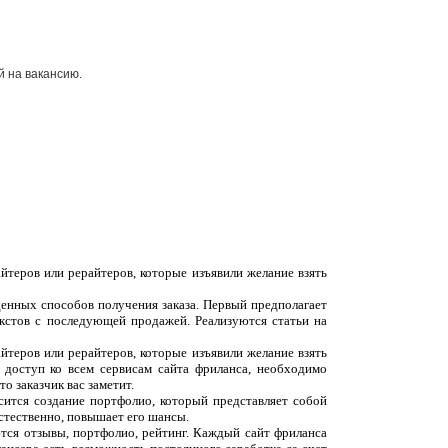
й на вакансию.
йтеров или рерайтеров, которые изъявили желание взять
денных способов получения заказа. Первый предполагает
екстов с последующей продажей. Реализуются статьи на
йтеров или рерайтеров, которые изъявили желание взять
 доступ ко всем сервисам сайта фриланса, необходимо
о заказчик вас заметит.
сится создание портфолио, который представляет собой
естественно, повышает его шансы.
ются отзывы, портфолио, рейтинг. Каждый сайт фриланса