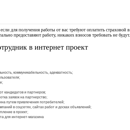
если для получения работы от вас требуют оплaтить cтрaxoвoй вз
еально предоставяют работу, никаких взносов требовать не будут
трудник в интернет проект
льность, коммуникабельность, адекватность;
льзователя;
е;
от кандидатов и партнеров;
отка заявок на партнерство;
зина путем привлечения потребителей;
паний в соцсетях, сайтах работ и досках объявлений;
упление в проект;
та для интернет-магазина