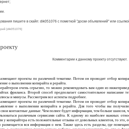
ернет;
ии.
вания пишите в скайп: dik051076 с пометкой "доски объявлений" или ссылко
рий [dik051076]
проекту
Комментарии к данному проекту отсутствуют.
 размещают проекты по различной тематике. Потом он проводит отбор копира
ление о выполнении копирайта и рерайта.
рерайтером очень серьезно, то можно рекомендовать вам один из нижеприве
сайтах фриланса. Второй способ предполагает самостоятельное написание т
плюсы и минусы. Рассмотрим все аспекты подробнее.
 размещают проекты по различной тематике. Потом он проводит отбор копира
ъявление о выполнении копирайта и рерайта. Для того чтобы вы получили
 свои контактные данные. Чем полнее будет информация, тем больше шансов, чт
ользоваться различным сервисами сайта. К одному из наиболее важных отно
ли у копирайтера есть положительные отзывы от довольных клиентов, то это, 
 и размещается вся информация о нем. Также здесь есть разделы, где помеща