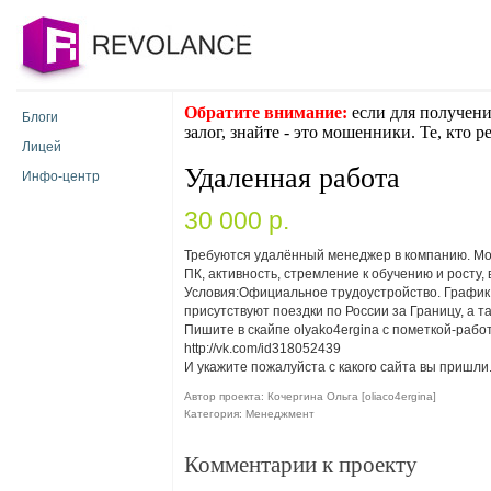
Обратите внимание:
если для получени
Блоги
залог, знайте - это мошенники. Те, кто 
Лицей
Удаленная работа
Инфо-центр
30 000 p.
Требуются удалённый менеджер в компанию. Мо
ПК, активность, стремление к обучению и росту,
Условия:Официальное трудоустройство. График 
присутствуют поездки по России за Границу, а т
Пишите в скайпе olyako4ergina с пометкой-работ
http://vk.com/id318052439
И укажите пожалуйста с какого сайта вы пришли
Автор проекта: Кочергина Ольга [oliaco4ergina]
Категория: Менеджмент
Комментарии к проекту