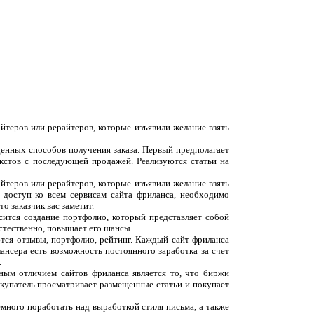
йтеров или рерайтеров, которые изъявили желание взять
денных способов получения заказа. Первый предполагает
екстов с последующей продажей. Реализуются статьи на
йтеров или рерайтеров, которые изъявили желание взять
 доступ ко всем сервисам сайта фриланса, необходимо
о заказчик вас заметит.
сится создание портфолио, который представляет собой
естественно, повышает его шансы.
ются отзывы, портфолио, рейтинг. Каждый сайт фриланса
ансера есть возможность постоянного заработка за счет
.
вным отличием сайтов фриланса является то, что биржи
окупатель просматривает размещенные статьи и покупает
емного поработать над выработкой стиля письма, а также