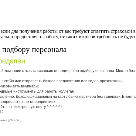
если для получения работы от вас требуют оплaтить cтрaxoвoй вз
еально предоставяют работу, никаких взносов требовать не будут
 подбору персонала
ределен
ой компании открыта вакансия менеджера по подбору персонала. Можно без 
 в скайп или отправлять бизнес-предложения или видео-презентации;
анизовывать вебинары;
одимые инструменты для работы коллегам.
аленно. Доход официальный на карту банка партнера без задержек. В компа
я в корпоративных мероприятиях.
яйте на электронную почту
**********
72
лья [-Miracle-]