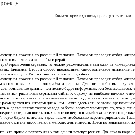
проекту
Комментарии к данному проекту отсутствуют.
 размещают проекты по различной тематике. Потом он проводит отбор копира
ление о выполнении копирайта и рерайта.
рерайтером очень серьезно, то можно рекомендовать вам один из нижеприве
сайтах фриланса. Второй способ предполагает самостоятельное написание т
плюсы и минусы. Рассмотрим все аспекты подробнее.
 размещают проекты по различной тематике. Потом он проводит отбор копира
ъявление о выполнении копирайта и рерайта. Для того чтобы вы получили
 свои контактные данные. Чем полнее будет информация, тем больше шансов, чт
ользоваться различным сервисами сайта. К одному из наиболее важных отно
ли у копирайтера есть положительные отзывы от довольных клиентов, то это, 
 и размещается вся информация о нем. Также здесь есть разделы, где помеща
ить о достоинствах такого метода работы, следует упомянуть то, что у фрил
едостатком; если постоянных клиентов нет, то и заработка, естественно, тоже
 через биржи контента. Здесь также необходимо зарегистрироваться. Гла
лавное отличие заключается в методах деятельности. Здесь потенциальный п
те, что прямо с первого дня к вам деньги потекут ручьем. Для начала надо н