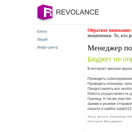
Обратите внимание:
Блоги
мошенники. Те, кто р
Лицей
Менеджер по
Инфо-центр
Бюджет не оп
В интернет магазин крупн
Проводить собеседования
Проводить планерки, орг
Предоставлять все необх
Работа осуществляется уд
Границу, А так же участи
Заявки и резюме отправл
пишите в скайпе natali313
Автор проекта: Бельтикова Ната
Категория: Менеджмент