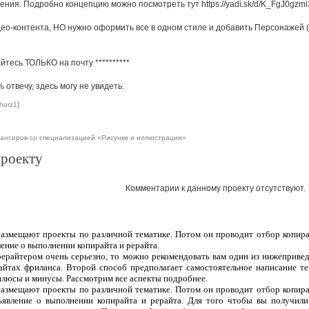
ния. Подробно концепцию можно посмотреть тут https://yadi.sk/d/K_FgJ0gzm
део-контента, НО нужно оформить все в одном стиле и добавить Персонажей (
айтесь ТОЛЬКО на почту
**********
отвечу, здесь могу не увидеть.
horz1]
ансеров со специализацией «Рисунки и иллюстрации»
проекту
Комментарии к данному проекту отсутствуют.
 размещают проекты по различной тематике. Потом он проводит отбор копира
ление о выполнении копирайта и рерайта.
рерайтером очень серьезно, то можно рекомендовать вам один из нижеприве
сайтах фриланса. Второй способ предполагает самостоятельное написание т
плюсы и минусы. Рассмотрим все аспекты подробнее.
 размещают проекты по различной тематике. Потом он проводит отбор копира
ъявление о выполнении копирайта и рерайта. Для того чтобы вы получили