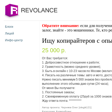
Обратите внимание:
если для получени
Блоги
залог, знайте - это мошенники. Те, кто 
Лицей
Ищу копирайтеров с оп
Инфо-центр
25 000 p.
От Вас требуется:
1. Добросовестное отношение к работе;
2. Грамотность (можно среднего уровня);
3. Быть в онлайн с 10-23 часов по Москве (жела
4. Писать на различные темы: авто и мото, дост
Нужно писать минимум 5 000 знаков без пробело
выполнение этого объема даю сутки (24 часа);
От меня Вы получаете:
1. Постоянные заказы;
2. Своевременную оплату (25руб за 1000 знаков
Жду ответа почта:
**********
Автор проекта: Черняев Олег [olegik121]
Категория: Копирайтинг