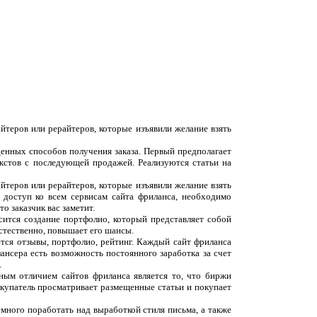
йтеров или рерайтеров, которые изъявили желание взять
денных способов получения заказа. Первый предполагает
екстов с последующей продажей. Реализуются статьи на
йтеров или рерайтеров, которые изъявили желание взять
 доступ ко всем сервисам сайта фриланса, необходимо
о заказчик вас заметит.
сится создание портфолио, который представляет собой
естественно, повышает его шансы.
ются отзывы, портфолио, рейтинг. Каждый сайт фриланса
ансера есть возможность постоянного заработка за счет
.
вным отличием сайтов фриланса является то, что биржи
окупатель просматривает размещенные статьи и покупает
емного поработать над выработкой стиля письма, а также