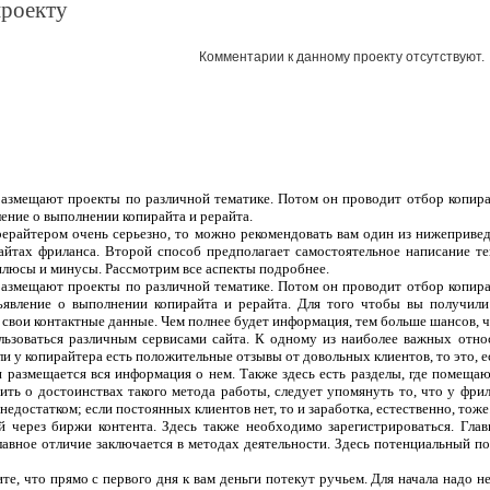
проекту
Комментарии к данному проекту отсутствуют.
 размещают проекты по различной тематике. Потом он проводит отбор копира
ление о выполнении копирайта и рерайта.
рерайтером очень серьезно, то можно рекомендовать вам один из нижеприве
сайтах фриланса. Второй способ предполагает самостоятельное написание т
плюсы и минусы. Рассмотрим все аспекты подробнее.
 размещают проекты по различной тематике. Потом он проводит отбор копира
ъявление о выполнении копирайта и рерайта. Для того чтобы вы получили
 свои контактные данные. Чем полнее будет информация, тем больше шансов, чт
ользоваться различным сервисами сайта. К одному из наиболее важных отно
ли у копирайтера есть положительные отзывы от довольных клиентов, то это, 
 и размещается вся информация о нем. Также здесь есть разделы, где помеща
ить о достоинствах такого метода работы, следует упомянуть то, что у фрил
едостатком; если постоянных клиентов нет, то и заработка, естественно, тоже
 через биржи контента. Здесь также необходимо зарегистрироваться. Гла
лавное отличие заключается в методах деятельности. Здесь потенциальный п
те, что прямо с первого дня к вам деньги потекут ручьем. Для начала надо н