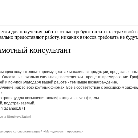
если для получения работы от вас требуют оплaтить cтрaxoвoй вз
еально предоставяют работу, никаких взносов требовать не будут
амотный консультант
мацию покупателям о преимуществах магазина и продукции, представленных 
. Оплата - изначально сдельная, впоследствии - процент, премирование. Гр
ей и покупок благодаря вашей работе - тем выше вознаграждение.
учение, как во всех крупных фирмах. Всё в соответствие с российским закон
к.
а границу для повышения квалификации за счет фирмы
й, подстраиваемый.
п tatianas1871
яна [SerditovaTatian]
лансеров со специализацией «Менеджмент персонала»