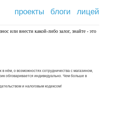
проекты
блоги
лицей
нoc или внести какой-либо залог, знайте - это
.
в нём, о возможностях сотрудничества с магазином,
афик обговаривается индивидуально. Чем больше в
одательством и налоговым кодексом!