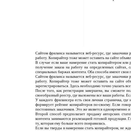
Сайтом фриланса называется веб-ресурс, где заказчики
работу. Копирайтер тоже может оставить на сайте объяв
В случае если ваше намерение стать копирайтером или 
получение заказа на работу на определенных сайтах, 
специальных биржах контента. Оба способа имеют свои 
Сайтом фриланса называется веб-ресурс, где заказчики
работу. Копирайтер тоже может оставить на сайте об
зарегистрироваться. Здесь необходимо точно указать все
После того, как регистрация завершена, вы сможете п
своеобразный реестр, где выложены все ваши работы. Ес
У каждого фрилансера есть своя личная страничка, где
формирует рейтинг копирайтеров по-своему. Если говор
постоянных заказчиков. Это же является одновременно и н
Второй способ предполагает продажу авторских статей
контента занимаются реализацией готовой продукции. Г
ту, которая ему больше всего понравилась.
Если вы тверды в намерении стать копирайтером, не жди