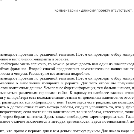
Комментарии к данному проекту отсутствуют.
 размещают проекты по различной тематике. Потом он проводит отбор копира
ление о выполнении копирайта и рерайта.
рерайтером очень серьезно, то можно рекомендовать вам один из нижеприве
сайтах фриланса. Второй способ предполагает самостоятельное написание т
плюсы и минусы. Рассмотрим все аспекты подробнее.
 размещают проекты по различной тематике. Потом он проводит отбор копира
ъявление о выполнении копирайта и рерайта. Для того чтобы вы получили
 свои контактные данные. Чем полнее будет информация, тем больше шансов, чт
ользоваться различным сервисами сайта. К одному из наиболее важных отно
ли у копирайтера есть положительные отзывы от довольных клиентов, то это, 
 и размещается вся информация о нем. Также здесь есть разделы, где помеща
ить о достоинствах такого метода работы, следует упомянуть то, что у фрил
едостатком; если постоянных клиентов нет, то и заработка, естественно, тоже
 через биржи контента. Здесь также необходимо зарегистрироваться. Гла
лавное отличие заключается в методах деятельности. Здесь потенциальный п
те, что прямо с первого дня к вам деньги потекут ручьем. Для начала надо н