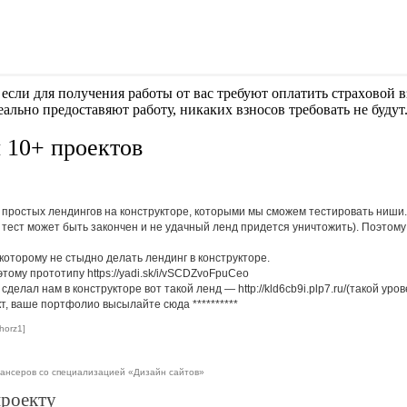
если для получения работы от вас требуют оплaтить cтрaxoвoй вз
еально предоставяют работу, никаких взносов требовать не будут
 10+ проектов
я простых лендингов на конструкторе, которыми мы сможем тестировать ниши.
й тест может быть закончен и не удачный ленд придется уничтожить). Поэто
которому не стыдно делать лендинг в конструкторе.
этому прототипу https://yadi.sk/i/vSCDZvoFpuCeo
делал нам в конструкторе вот такой ленд — http://kld6cb9i.plp7.ru/(такой уров
кт, ваше портфолио высылайте сюда
**********
horz1]
ансеров со специализацией «Дизайн сайтов»
проекту