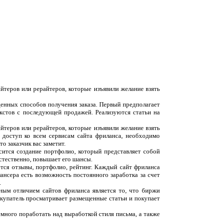
йтеров или рерайтеров, которые изъявили желание взять
денных способов получения заказа. Первый предполагает
екстов с последующей продажей. Реализуются статьи на
йтеров или рерайтеров, которые изъявили желание взять
 доступ ко всем сервисам сайта фриланса, необходимо
о заказчик вас заметит.
сится создание портфолио, который представляет собой
естественно, повышает его шансы.
ются отзывы, портфолио, рейтинг. Каждый сайт фриланса
ансера есть возможность постоянного заработка за счет
.
вным отличием сайтов фриланса является то, что биржи
окупатель просматривает размещенные статьи и покупает
емного поработать над выработкой стиля письма, а также