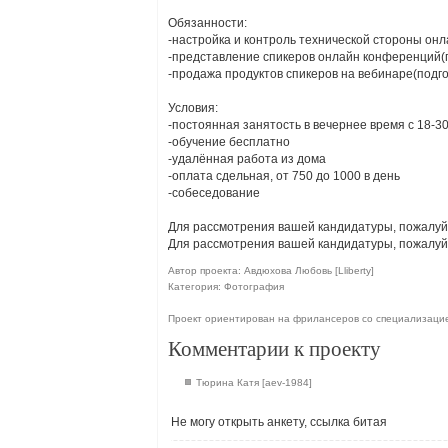
Обязанности:
-настройка и контроль технической стороны он
-представление спикеров онлайн конференций(
-продажа продуктов спикеров на вебинаре(подг
Условия:
-постоянная занятость в вечернее время с 18-30
-обучение бесплатно
-удалённая работа из дома
-оплата сдельная, от 750 до 1000 в день
-собеседование
Для рассмотрения вашей кандидатуры, пожалуй
Для рассмотрения вашей кандидатуры, пожалуйс
Автор проекта: Авдюхова Любовь [Lliberty]
Категория: Фотография
Проект ориентирован на фрилансеров со специализаци
Комментарии к проекту
Тюрина Катя [aev-1984]
Не могу открыть анкету, ссылка битая