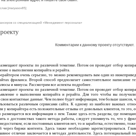
на электронный адрес и пишите свой скайп.
слав [maryasov85]
лансеров со специализацией «Менеджмент персонала»
проекту
Комментарии к данному проекту отсутствуют.
 размещают проекты по различной тематике. Потом он проводит отбор копира
ление о выполнении копирайта и рерайта.
рерайтером очень серьезно, то можно рекомендовать вам один из нижеприве
сайтах фриланса. Второй способ предполагает самостоятельное написание т
плюсы и минусы. Рассмотрим все аспекты подробнее.
 размещают проекты по различной тематике. Потом он проводит отбор копира
ъявление о выполнении копирайта и рерайта. Для того чтобы вы получили
 свои контактные данные. Чем полнее будет информация, тем больше шансов, чт
ользоваться различным сервисами сайта. К одному из наиболее важных отно
ли у копирайтера есть положительные отзывы от довольных клиентов, то это, 
 и размещается вся информация о нем. Также здесь есть разделы, где помеща
ить о достоинствах такого метода работы, следует упомянуть то, что у фрил
едостатком; если постоянных клиентов нет, то и заработка, естественно, тоже
 через биржи контента. Здесь также необходимо зарегистрироваться. Гла
лавное отличие заключается в методах деятельности. Здесь потенциальный п