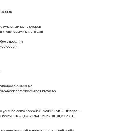
еджеров
 результатам менеджеров
ий с ключевыми клиентами
собеседования
 65.000р.)
:
om/maryasovvladislav
facebook.com/find-friends/browser/
www.youtube.com/channel/UCsWB093vK3OJBnopq...
utu.be/yN0CtcwIQR8?list=PLnubvDu1dQhCoY8...