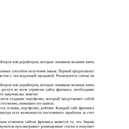
йтеров или рерайтеров, которые изъявили желание взять
денных способов получения заказа. Первый предполагает
екстов с последующей продажей. Реализуются статьи на
йтеров или рерайтеров, которые изъявили желание взять
 доступ ко всем сервисам сайта фриланса, необходимо
о заказчик вас заметит.
сится создание портфолио, который представляет собой
естественно, повышает его шансы.
ются отзывы, портфолио, рейтинг. Каждый сайт фриланса
ансера есть возможность постоянного заработка за счет
.
вным отличием сайтов фриланса является то, что биржи
окупатель просматривает размещенные статьи и покупает