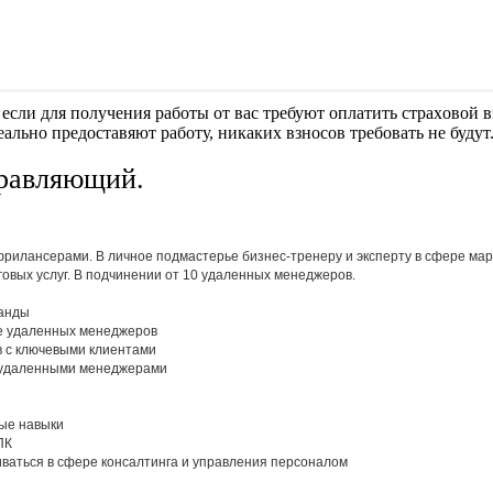
если для получения работы от вас требуют оплaтить cтрaxoвoй вз
еально предоставяют работу, никаких взносов требовать не будут
правляющий.
рилансерами. В личное подмастерье бизнес-тренеру и эксперту в сфере мар
овых услуг. В подчинении от 10 удаленных менеджеров.
манды
е удаленных менеджеров
в с ключевыми клиентами
с удаленными менеджерами
ые навыки
ПК
иваться в сфере консалтинга и управления персоналом