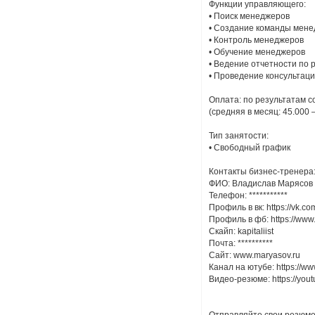
Функции управляющего:
• Поиск менеджеров
• Создание команды мен
• Контроль менеджеров
• Обучение менеджеров
• Ведение отчетности по
• Проведение консультац
Оплата: по результатам 
(средняя в месяц: 45.000 –
Тип занятости:
• Свободный график
Контакты бизнес-тренера
ФИО: Владислав Марясов
Телефон: ***********
Профиль в вк: https://vk.c
Профиль в фб: https://www.
Скайп: kapitaliist
Почта:
**********
Сайт: www.maryasov.ru
Канал на ютубе:
https://
Видео-резюме:
https://yo