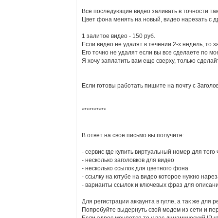
Все последующие видео заливать в точности так 
Цвет фона менять на новый, видео нарезать с др
1 залитое видео - 150 руб.
Если видео не удалят в течении 2-х недель, то 
Его точно не удалят если вы все сделаете по мо
Я хочу заплатить вам еще сверху, только сделайт
Если готовы работать пишите на почту с Загол
**********
В ответ на свое письмо вы получите:
- сервис где купить виртуальный номер для того
- несколько заголовков для видео
- несколько ссылок для цветного фона
- ссылку на ютубе на видео которое нужно нарез
- варианты ссылок и ключевых фраз для описан
Для регистрации аккаунта в гугле, а так же для 
Попробуйте выдернуть свой модем из сети и пере