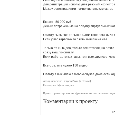
Если адрес меняется то у вас динамический IP ч
Для регистрации используйте режим Инкогнито в
Между регистрациями нужно чистить кукисы, ист
Бюджет 50 000 руб
Деньги потраченные на покупку виртуальных но
Оплату высылаю только с КИВИ кошелека либо б
Если у вас карточка то с киви вышлю на нее.
Только от 10 видео, только все готовое, на почт
сразу вышлю оплату.
Если работаете как часы, то я всех других отмет
Всего залить нужно 150 видео.
Оплату я высылаю в любом случае даже если одн
Автор проекта: Петров Иван [ectosmo]
Категория: Мультимедиа
Проект ориентирован на фрилансеров со специализаци
Комментарии к проекту
К