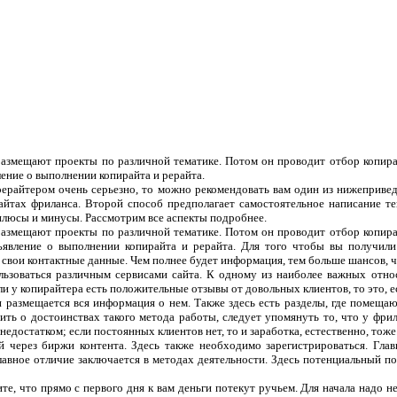
 размещают проекты по различной тематике. Потом он проводит отбор копира
ление о выполнении копирайта и рерайта.
рерайтером очень серьезно, то можно рекомендовать вам один из нижеприве
сайтах фриланса. Второй способ предполагает самостоятельное написание т
плюсы и минусы. Рассмотрим все аспекты подробнее.
 размещают проекты по различной тематике. Потом он проводит отбор копира
ъявление о выполнении копирайта и рерайта. Для того чтобы вы получили
 свои контактные данные. Чем полнее будет информация, тем больше шансов, чт
ользоваться различным сервисами сайта. К одному из наиболее важных отно
ли у копирайтера есть положительные отзывы от довольных клиентов, то это, 
 и размещается вся информация о нем. Также здесь есть разделы, где помеща
ить о достоинствах такого метода работы, следует упомянуть то, что у фрил
едостатком; если постоянных клиентов нет, то и заработка, естественно, тоже
 через биржи контента. Здесь также необходимо зарегистрироваться. Гла
лавное отличие заключается в методах деятельности. Здесь потенциальный п
те, что прямо с первого дня к вам деньги потекут ручьем. Для начала надо н