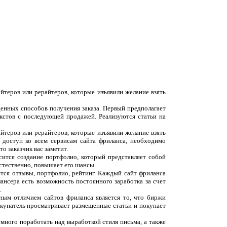
йтеров или рерайтеров, которые изъявили желание взять
денных способов получения заказа. Первый предполагает
екстов с последующей продажей. Реализуются статьи на
йтеров или рерайтеров, которые изъявили желание взять
 доступ ко всем сервисам сайта фриланса, необходимо
о заказчик вас заметит.
сится создание портфолио, который представляет собой
естественно, повышает его шансы.
ются отзывы, портфолио, рейтинг. Каждый сайт фриланса
ансера есть возможность постоянного заработка за счет
.
вным отличием сайтов фриланса является то, что биржи
окупатель просматривает размещенные статьи и покупает
емного поработать над выработкой стиля письма, а также