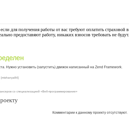
если для получения работы от вас требуют оплaтить cтрaxoвoй вз
еально предоставяют работу, никаких взносов требовать не будут
ределен
а. Нужно установить (запустить) движок написанный на Zend Framework.
 [mishanya84]
е
лансеров со специализацией «Веб-программирование»
проекту
Комментарии к данному проекту отсутствуют.