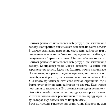
Сайтом фриланса называется веб-ресурс, где заказчики
работу. Копирайтер тоже может оставить на сайте объяв
В случае если ваше намерение стать копирайтером или 
получение заказа на работу на определенных сайтах, 
специальных биржах контента. Оба способа имеют свои 
Сайтом фриланса называется веб-ресурс, где заказчики
работу. Копирайтер тоже может оставить на сайте об
зарегистрироваться. Здесь необходимо точно указать все
После того, как регистрация завершена, вы сможете п
своеобразный реестр, где выложены все ваши работы. Ес
У каждого фрилансера есть своя личная страничка, где
формирует рейтинг копирайтеров по-своему. Если говор
постоянных заказчиков. Это же является одновременно и н
Второй способ предполагает продажу авторских статей
контента занимаются реализацией готовой продукции. Г
ту, которая ему больше всего понравилась.
Если вы тверды в намерении стать копирайтером, не жди