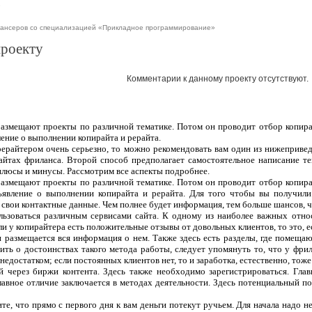
е
лансеров со специализацией «Прикладное программирование»
проекту
Комментарии к данному проекту отсутствуют.
 размещают проекты по различной тематике. Потом он проводит отбор копира
ление о выполнении копирайта и рерайта.
рерайтером очень серьезно, то можно рекомендовать вам один из нижеприве
сайтах фриланса. Второй способ предполагает самостоятельное написание т
плюсы и минусы. Рассмотрим все аспекты подробнее.
 размещают проекты по различной тематике. Потом он проводит отбор копира
ъявление о выполнении копирайта и рерайта. Для того чтобы вы получили
 свои контактные данные. Чем полнее будет информация, тем больше шансов, чт
ользоваться различным сервисами сайта. К одному из наиболее важных отно
ли у копирайтера есть положительные отзывы от довольных клиентов, то это, 
 и размещается вся информация о нем. Также здесь есть разделы, где помеща
ить о достоинствах такого метода работы, следует упомянуть то, что у фрил
едостатком; если постоянных клиентов нет, то и заработка, естественно, тоже
 через биржи контента. Здесь также необходимо зарегистрироваться. Гла
лавное отличие заключается в методах деятельности. Здесь потенциальный п
те, что прямо с первого дня к вам деньги потекут ручьем. Для начала надо н