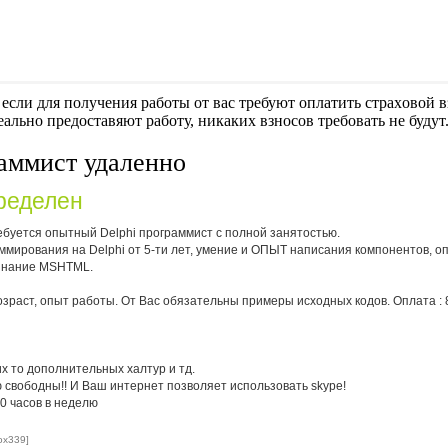
если для получения работы от вас требуют оплaтить cтрaxoвoй вз
еально предоставяют работу, никаких взносов требовать не будут
аммист удаленно
ределен
ебуется опытный Delphi программист с полной занятостью.
ммирования на Delphi от 5-ти лет, умение и ОПЫТ написания компонентов, о
 знание MSHTML.
зраст, опыт работы. От Вас обязательны примеры исходных кодов. Оплата : 8
их то дополнительных халтур и тд.
 свободны!! И Ваш интернет позволяет использовать skype!
0 часов в неделю
ox339]