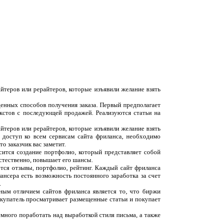
йтеров или рерайтеров, которые изъявили желание взять
денных способов получения заказа. Первый предполагает
екстов с последующей продажей. Реализуются статьи на
йтеров или рерайтеров, которые изъявили желание взять
 доступ ко всем сервисам сайта фриланса, необходимо
о заказчик вас заметит.
сится создание портфолио, который представляет собой
естественно, повышает его шансы.
ются отзывы, портфолио, рейтинг. Каждый сайт фриланса
ансера есть возможность постоянного заработка за счет
.
вным отличием сайтов фриланса является то, что биржи
окупатель просматривает размещенные статьи и покупает
емного поработать над выработкой стиля письма, а также