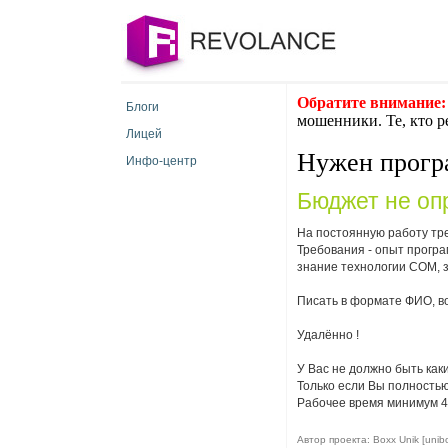
Обратите внимание:
Блоги
мошенники. Те, кто р
Лицей
Нужен прогр
Инфо-центр
Бюджет не оп
На постоянную работу тр
Требования - опыт програ
знание технологии COM,
Писать в формате ФИО, во
Удалённо !
У Вас не должно быть как
Только если Вы полностью
Рабочее время минимум 4
Автор проекта: Boxx Unik [unib