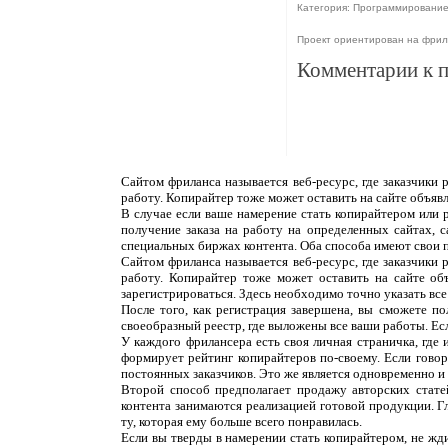
Категория: Программировани
Проект ориентирован на фри
Комментарии к 
Сайтом фриланса называется веб-ресурс, где заказчики
работу. Копирайтер тоже может оставить на сайте объяв
В случае если ваше намерение стать копирайтером или 
получение заказа на работу на определенных сайтах, 
специальных биржах контента. Оба способа имеют свои 
Сайтом фриланса называется веб-ресурс, где заказчики
работу. Копирайтер тоже может оставить на сайте об
зарегистрироваться. Здесь необходимо точно указать все
После того, как регистрация завершена, вы сможете п
своеобразный реестр, где выложены все ваши работы. Ес
У каждого фрилансера есть своя личная страничка, где
формирует рейтинг копирайтеров по-своему. Если говор
постоянных заказчиков. Это же является одновременно и н
Второй способ предполагает продажу авторских статей
контента занимаются реализацией готовой продукции. Г
ту, которая ему больше всего понравилась.
Если вы тверды в намерении стать копирайтером, не жди