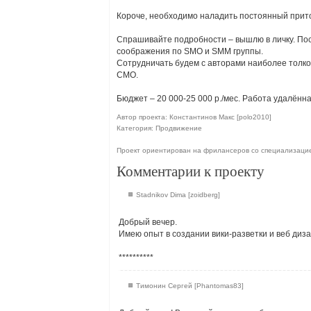
Короче, необходимо наладить постоянный прито
Спрашивайте подробности – вышлю в личку. По
соображения по SMO и SMM группы.
Сотрудничать будем с авторами наиболее толк
СМО.
Бюджет – 20 000-25 000 р./мес. Работа удалённа
Автор проекта: Константинов Макс [polo2010]
Категория: Продвижение
Проект ориентирован на фрилансеров со специализац
Комментарии к проекту
Stadnikov Dima [zoidberg]
Добрый вечер.
Имею опыт в создании вики-разветки и веб диза
**********
Тимонин Сергей [Phantomas83]