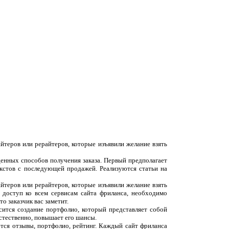
йтеров или рерайтеров, которые изъявили желание взять
денных способов получения заказа. Первый предполагает
екстов с последующей продажей. Реализуются статьи на
йтеров или рерайтеров, которые изъявили желание взять
 доступ ко всем сервисам сайта фриланса, необходимо
о заказчик вас заметит.
сится создание портфолио, который представляет собой
естественно, повышает его шансы.
ются отзывы, портфолио, рейтинг. Каждый сайт фриланса