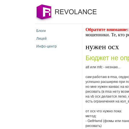
Обратите внимание:
Блоги
мошенники. Те, кто р
Лицей
нужен ocx
Инфо-центр
Бюджет не оп
atl или mfc - незнаю...
сам работаю в msa, скудн
успешно расширяю при по
но мне нужен канвас на к
рисовать (в msa нету воз
на vb ocx делается легко,
есть ограничения на кол
от ocx что нужно пока:
метод:
- GetHwnd (фомы или пане
рисовать)