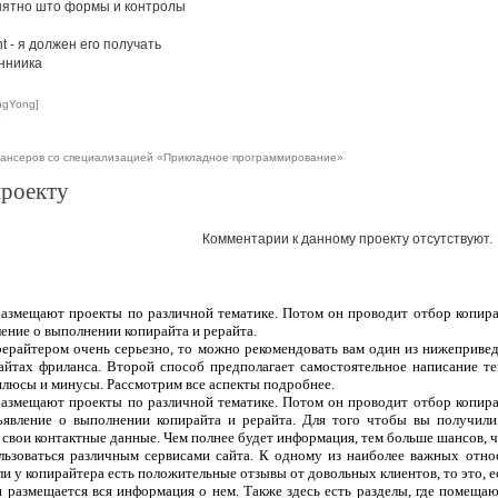
онятно што формы и контролы
t - я должен его получать
анниика
ngYong]
е
лансеров со специализацией «Прикладное программирование»
проекту
Комментарии к данному проекту отсутствуют.
 размещают проекты по различной тематике. Потом он проводит отбор копира
ление о выполнении копирайта и рерайта.
рерайтером очень серьезно, то можно рекомендовать вам один из нижеприве
сайтах фриланса. Второй способ предполагает самостоятельное написание т
плюсы и минусы. Рассмотрим все аспекты подробнее.
 размещают проекты по различной тематике. Потом он проводит отбор копира
ъявление о выполнении копирайта и рерайта. Для того чтобы вы получили
 свои контактные данные. Чем полнее будет информация, тем больше шансов, чт
ользоваться различным сервисами сайта. К одному из наиболее важных отно
ли у копирайтера есть положительные отзывы от довольных клиентов, то это, 
 и размещается вся информация о нем. Также здесь есть разделы, где помеща