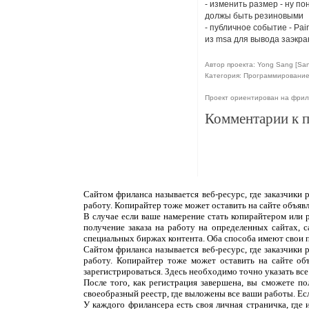
- изменить размер - ну п
должы быть резиновыми
- публичное событие - Pain
из msa для вывода заэкр
Автор проекта: Yong Sang [Sa
Категория: Программировани
Проект ориентирован на фри
Комментарии к 
Сайтом фриланса называется веб-ресурс, где заказчики
работу. Копирайтер тоже может оставить на сайте объяв
В случае если ваше намерение стать копирайтером или 
получение заказа на работу на определенных сайтах, 
специальных биржах контента. Оба способа имеют свои 
Сайтом фриланса называется веб-ресурс, где заказчики
работу. Копирайтер тоже может оставить на сайте об
зарегистрироваться. Здесь необходимо точно указать все
После того, как регистрация завершена, вы сможете п
своеобразный реестр, где выложены все ваши работы. Ес
У каждого фрилансера есть своя личная страничка, где