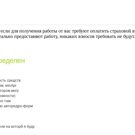
если для получения работы от вас требуют оплaтить cтрaxoвoй вз
еально предоставяют работу, никаких взносов требовать не будут
ределен
ость средств
м. winApi
отором могу
можности)
 но там
_во авторедро-форм
ли на которй я буду