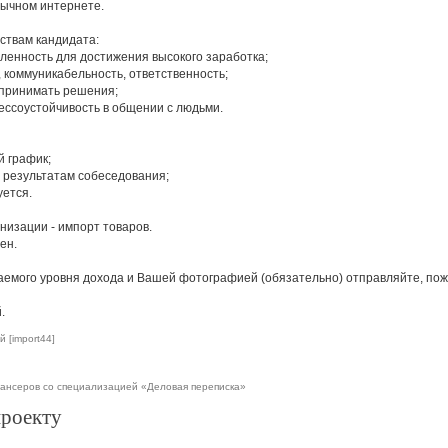
зычном интернете.
ствам кандидата:
мленность для достижения высокого заработка;
 коммуникабельность, ответственность;
 принимать решения;
рессоустойчивость в общении с людьми.
й график;
о результатам собеседования;
уется.
низации - импорт товаров.
ен.
емого уровня дохода и Вашей фотографией (обязательно) отправляйте, пожалу
.
 [import44]
ансеров со специализацией «Деловая переписка»
проекту