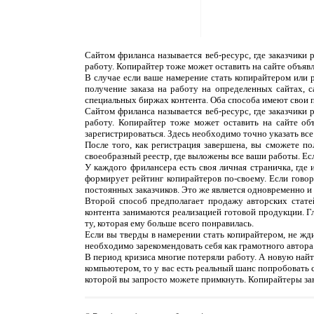
Сайтом фриланса называется веб-ресурс, где заказчики
работу. Копирайтер тоже может оставить на сайте объяв
В случае если ваше намерение стать копирайтером или 
получение заказа на работу на определенных сайтах, 
специальных биржах контента. Оба способа имеют свои 
Сайтом фриланса называется веб-ресурс, где заказчики
работу. Копирайтер тоже может оставить на сайте об
зарегистрироваться. Здесь необходимо точно указать все
После того, как регистрация завершена, вы сможете п
своеобразный реестр, где выложены все ваши работы. Ес
У каждого фрилансера есть своя личная страничка, где
формирует рейтинг копирайтеров по-своему. Если говор
постоянных заказчиков. Это же является одновременно и н
Второй способ предполагает продажу авторских статей
контента занимаются реализацией готовой продукции. Г
ту, которая ему больше всего понравилась.
Если вы тверды в намерении стать копирайтером, не жди
необходимо зарекомендовать себя как грамотного автора.
В период кризиса многие потеряли работу. А новую найти
компьютером, то у вас есть реальный шанс попробовать 
которой вы запросто можете примкнуть. Копирайтеры за