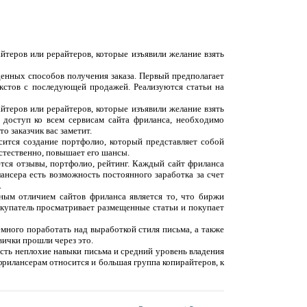
йтеров или рерайтеров, которые изъявили желание взять
денных способов получения заказа. Первый предполагает
екстов с последующей продажей. Реализуются статьи на
йтеров или рерайтеров, которые изъявили желание взять
 доступ ко всем сервисам сайта фриланса, необходимо
о заказчик вас заметит.
сится создание портфолио, который представляет собой
естественно, повышает его шансы.
ются отзывы, портфолио, рейтинг. Каждый сайт фриланса
ансера есть возможность постоянного заработка за счет
.
вным отличием сайтов фриланса является то, что биржи
окупатель просматривает размещенные статьи и покупает
емного поработать над выработкой стиля письма, а также
вички прошли через это.
 есть неплохие навыки письма и средний уровень владения
фрилансерам относится и большая группа копирайтеров, к