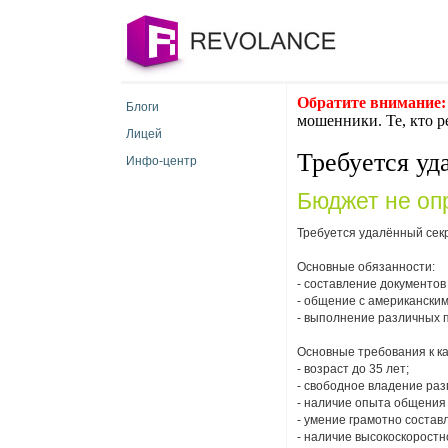
Обратите внимание:
Блоги
мошенники. Те, кто р
Лицей
Требуется уд
Инфо-центр
Бюджет не оп
Требуется удалённый секр
Основные обязанности:
- составление документов
- общение с американским
- выполнение различных 
Основные требования к к
- возраст до 35 лет;
- свободное владение ра
- наличие опыта общения
- умение грамотно состав
- наличие высокоскоростн