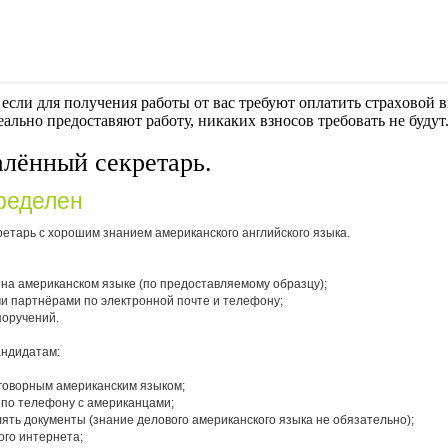
если для получения работы от вас требуют оплaтить cтрaxoвoй вз
еально предоставяют работу, никаких взносов требовать не будут
алённый секретарь.
ределен
етарь с хорошим знанием американского английского языка.
 на американском языке (по предоставляемому образцу);
и партнёрами по электронной почте и телефону;
поручений.
андидатам:
зговорным американским языком;
 по телефону с американцами;
лять документы (знание делового американского языка не обязательно);
ого интернета;