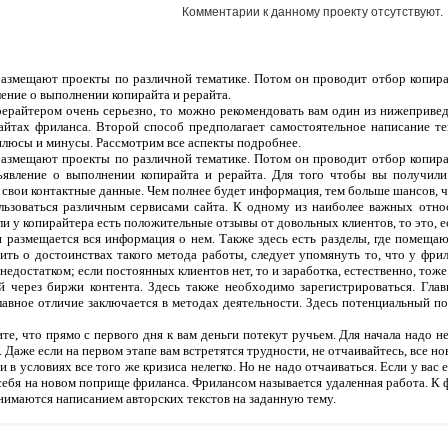
Комментарии к данному проекту отсутствуют.
 размещают проекты по различной тематике. Потом он проводит отбор копира
ление о выполнении копирайта и рерайта.
рерайтером очень серьезно, то можно рекомендовать вам один из нижеприве
сайтах фриланса. Второй способ предполагает самостоятельное написание т
плюсы и минусы. Рассмотрим все аспекты подробнее.
 размещают проекты по различной тематике. Потом он проводит отбор копира
ъявление о выполнении копирайта и рерайта. Для того чтобы вы получили
 свои контактные данные. Чем полнее будет информация, тем больше шансов, чт
ользоваться различным сервисами сайта. К одному из наиболее важных отно
ли у копирайтера есть положительные отзывы от довольных клиентов, то это, 
 и размещается вся информация о нем. Также здесь есть разделы, где помеща
ить о достоинствах такого метода работы, следует упомянуть то, что у фрил
едостатком; если постоянных клиентов нет, то и заработка, естественно, тоже
 через биржи контента. Здесь также необходимо зарегистрироваться. Гла
лавное отличие заключается в методах деятельности. Здесь потенциальный п
те, что прямо с первого дня к вам деньги потекут ручьем. Для начала надо н
 Даже если на первом этапе вам встретятся трудности, не отчаивайтесь, все но
 в условиях все того же кризиса нелегко. Но не надо отчаиваться. Если у вас
себя на новом поприще фриланса. Фрилансом называется удаленная работа. К 
нимаются написанием авторских текстов на заданную тему.