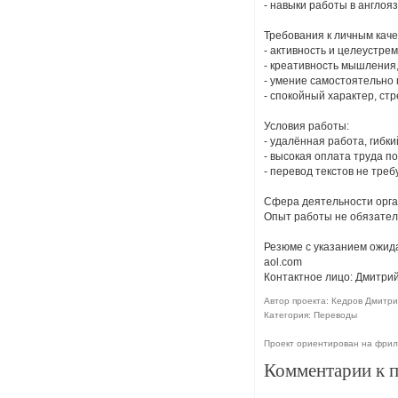
- навыки работы в англоя
Требования к личным каче
- активность и целеустре
- креативность мышления,
- умение самостоятельно
- спокойный характер, ст
Условия работы:
- удалённая работа, гибки
- высокая оплата труда п
- перевод текстов не треб
Сфера деятельности орга
Опыт работы не обязател
Резюме с указанием ожида
aol.com
Контактное лицо: Дмитрий
Автор проекта: Кедров Дмитрий
Категория: Переводы
Проект ориентирован на фрил
Комментарии к 