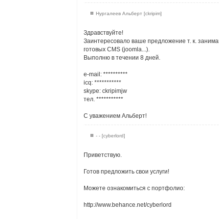
Нургалеев Альберт [ckripim]
Здравствуйте!
Заинтересовало ваше предложение т. к. заним
готовых CMS (joomla...).
Выполню в течении 8 дней.
e-mail:
**********
icq: ***********
skype: ckripimjw
тел. ***********
С уважением Альберт!
- - [cyberlord]
Приветствую.
Готов предложить свои услуги!
Можете ознакомиться с портфолио:
http://www.behance.net/cyberlord