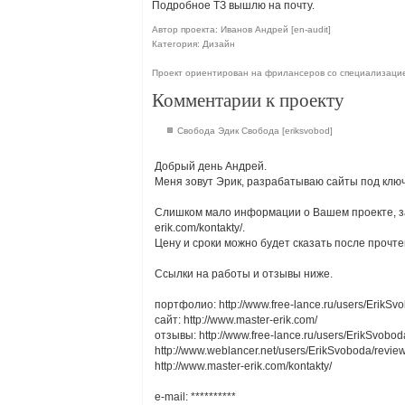
Подробное ТЗ вышлю на почту.
Автор проекта: Иванов Андрей [en-audit]
Категория: Дизайн
Проект ориентирован на фрилансеров со специализаци
Комментарии к проекту
Свобода Эдик Свобода [eriksvobod]
Добрый день Андрей.
Меня зовут Эрик, разрабатываю сайты под ключ
Слишком мало информации о Вашем проекте, зап
erik.com/kontakty/.
Цену и сроки можно будет сказать после прочт
Ссылки на работы и отзывы ниже.
портфолио: http://www.free-lance.ru/users/ErikSv
сайт: http://www.master-erik.com/
отзывы: http://www.free-lance.ru/users/ErikSvobod
http://www.weblancer.net/users/ErikSvoboda/review
http://www.master-erik.com/kontakty/
e-mail:
**********