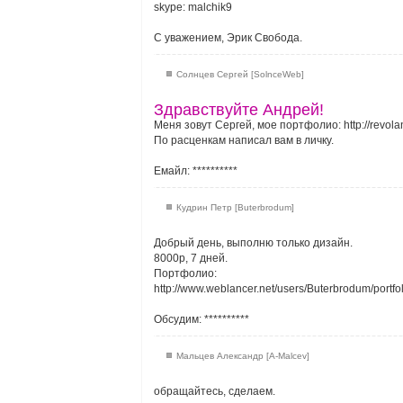
skype: malchik9
С уважением, Эрик Свобода.
Солнцев Сергей [SolnceWeb]
Здравствуйте Андрей!
Меня зовут Сергей, мое портфолио: http://revolan
По расценкам написал вам в личку.
Емайл:
**********
Кудрин Петр [Buterbrodum]
Добрый день, выполню только дизайн.
8000р, 7 дней.
Портфолио:
http://www.weblancer.net/users/Buterbrodum/portfo
Обсудим:
**********
Мальцев Александр [A-Malcev]
обращайтесь, сделаем.