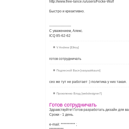
http://www.free-lance.ru/users/Focke-Wulf
Быстро и креактивно.
-------------------
С уважением, Алекс.
ICQ 85-62-62
V Andrew [Ellroy]
готов сотрудничать
Подлесной Вася [vasyaakkaunt]
сео же тут не работает :) политика у них такая.
Прокопенко Влад [webdesigner7]
Готов сотрудничать
Здравствуйте! Готов разработать дизайн для ва
Сроки - 1 день.
e-mail:
**********
;