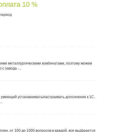
доплата 10 %
 период
шими металлургическими комбинатами, поэтому можем
 завода -...
и умеющий устанавливать/настраивать дополнения к 1С.
..
плин, от 100 до 1000 вопросов в каждой, все выдbрается