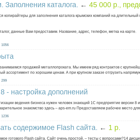
. Заполнения каталога.
←
45 000 p., пре
я копирайтеры для заполнения каталога крымских компаний на длительный
алог, данные Вам предоставим. Название, адрес, телефон, метка на карте.
 1056
рыта
занимаемся продажей металлопроката. Мы имеем ряд контрактов с крупней
й ассортимент по хорошим ценам. А при крупном заказе отгрузить напрямую с
 299
 8 - настройка дополнений
атизации ведения бизнеса нужен человек знающий 1С предприятие версии 8 
варительное знакомство здесь – aps-em.ru Предоставляем рабочее место для.
 1236
ать содержимое Flаsh сайта.
←
1 p.
ое готового Flash сайта. Сайт очень простой, – тесты с вопросами?14 дисци