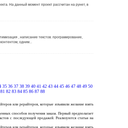
кта. На данный момент проект рассчитан на рунет, в
тимизация , написание текстов. програмирование,
контентом, одним...
4
35
36
37
38
39
40
41
42
43
44
45
46
47
48
49
50
81
82
83
84
85
86
87
88
йтеров или рерайтеров, которые изъявили желание взять
денных способов получения заказа. Первый предполагает
екстов с последующей продажей. Реализуются статьи на
йтеров или рерайтеров, которые изъявили желание взять