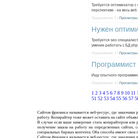
Требуется оптимизатор с 
перспективе - на весь веб
Предложения: 0 |
Просмотры:
Нужен оптими
Требуется seo специалист
умение работать с БД php
Предложения: 1 |
Просмотры:
Программист
Ищу опытного программист
Предложения: 0 |
Просмотры:
1
2
3
4
5
6
7
8
9
10
11
51
52
53
54
55
56
57
5
Сайтом фриланса называется веб-ресурс, где заказчики
работу. Копирайтер тоже может оставить на сайте объяв
В случае если ваше намерение стать копирайтером или 
получение заказа на работу на определенных сайтах, 
специальных биржах контента. Оба способа имеют свои 
Сайтом фриланса называется веб-ресурс, где заказчики