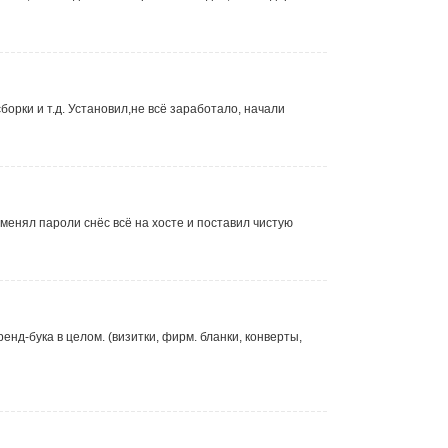
борки и т.д. Установил,не всё заработало, начали
енял пароли снёс всё на хосте и поставил чистую
нд-бука в целом. (визитки, фирм. бланки, конверты,