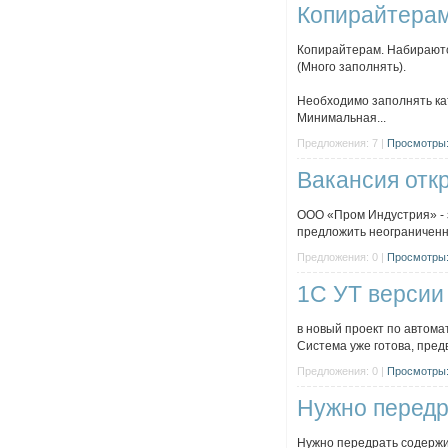
Копирайтерам
Копирайтерам. Набираютс
(Много заполнять).
Необходимо заполнять кат
Минимальная...
Предложения: 7 |
Просмотры:
Вакансия отк
ООО «Пром Индустрия» - 
предложить неограниченны
Предложения: 0 |
Просмотры:
1С УТ версии
в новый проект по автом
Система уже готова, пред
Предложения: 0 |
Просмотры:
Нужно передр
Нужно передрать содержим