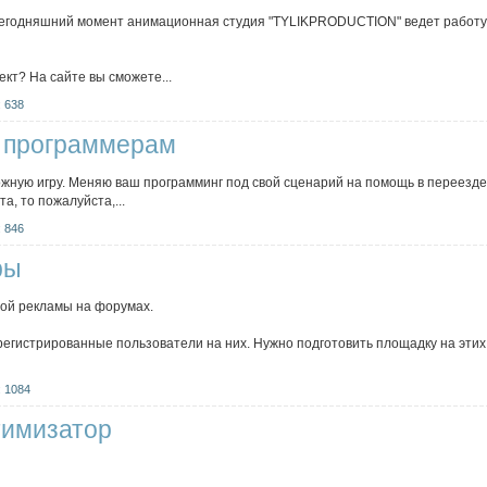
 сегодняшний момент анимационная студия "TYLIKPRODUCTION" ведет работу п
кт? На сайте вы сможете...
 638
 программерам
ожную игру. Меняю ваш программинг под свой сценарий на помощь в переезде с 
а, то пожалуйста,...
 846
ры
ой рекламы на форумах.
регистрированные пользователи на них. Нужно подготовить площадку на эти
 1084
тимизатор