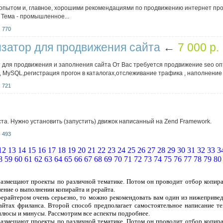
опытом и, главное, хорошими рекомендациями по продвижению интернет прое
. Тема - промышленное...
 770
затор для продвижения сайта
←
7 000 p.
 для продвижения и заполнения сайта От Вас требуется продвижение seo оп
, MySQL,регистрация прогон в каталогах,отслеживание трафика , наполнение 
 721
а. Нужно установить (запустить) движок написанный на Zend Framework.
 493
12
13
14
15
16
17
18
19
20
21
22
23
24
25
26
27
28
29
30
31
32
33
3
8
59
60
61
62
63
64
65
66
67
68
69
70
71
72
73
74
75
76
77
78
79
80
 размещают проекты по различной тематике. Потом он проводит отбор копира
ление о выполнении копирайта и рерайта.
рерайтером очень серьезно, то можно рекомендовать вам один из нижеприве
сайтах фриланса. Второй способ предполагает самостоятельное написание т
плюсы и минусы. Рассмотрим все аспекты подробнее.
 размещают проекты по различной тематике. Потом он проводит отбор копира