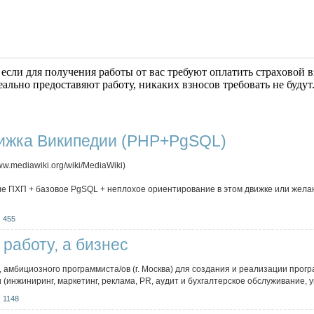
если для получения работы от вас требуют оплaтить cтрaxoвoй вз
еально предоставяют работу, никаких взносов требовать не будут
ижка Википедии (PHP+PgSQL)
ww.mediawiki.org/wiki/MediaWiki)
ие ПХП + базовое PgSQL + неплохое ориентирование в этом движке или желан
 455
работу, а бизнес
 амбициозного программиста/ов (г. Москва) для cоздания и реализации про
(инжиниринг, маркетинг, реклама, PR, аудит и бухгалтерское обслуживание, у
 1148