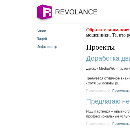
Обратите внимание:
Блоги
мошенники. Те, кто р
Лицей
Проекты
Инфо-центр
Доработка дв
Движок MediaWiki (http://w
Требуется отличное знан
- хотя бы основы js. ...
Предложения: 0 |
Просмотры:
Предлагаю не 
Ищу партнера – опытного,
профессиональные услуги 
Предложения: 1 |
Просмотры: