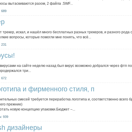
росы вытаскиваются разом, 2 файла .SWF...
 689
ер
 трекер, искал, и нашёл много бесплатных разных трекеров, и разного рода с
лкие вопросы, которые помогли мне понять, что всё...
 231
русы!
вирусами на сайте неделю назад был вирус возможно добрался через фтп пом
 продержался три...
 672
готипа и фирменного стиля, п
ительных смесей требуется переработка логотипа и, соответственно всего бре
сего прежние)
тать новую концепцию упаковки.Бюджет –...
: 939
ash дизайнеры