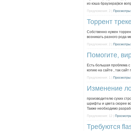
из кэша браузера(все воп
Предложения: 2 |
Просмотры:
Торрент трек
Собственно нужен торрент
возникать разного рода ме
Предложения: 2 |
Просмотры:
Помогите, ви
Есть большая проблема с 
копию на сайте , так сайт
Предложения: 1 |
Просмотры:
Изменение ло
производителю сухих стро
шрифты и цвета скорее в
Также необходимо разрабо
Предложения: 12 |
Просмотры
Требуются fl