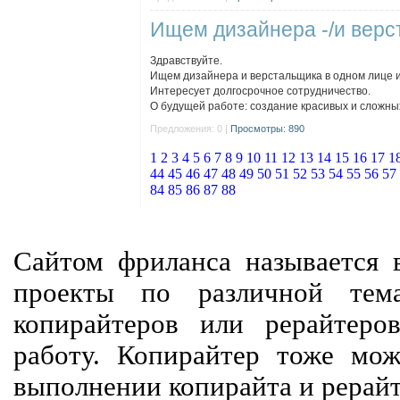
Ищем дизайнера -/и вер
Здравствуйте.
Ищем дизайнера и верстальщика в одном лице 
Интересует долгосрочное сотрудничество.
О будущей работе: создание красивых и сложных
Предложения: 0 |
Просмотры: 890
1
2
3
4
5
6
7
8
9
10
11
12
13
14
15
16
17
1
44
45
46
47
48
49
50
51
52
53
54
55
56
57
84
85
86
87
88
Сайтом фриланса называется в
проекты по различной тем
копирайтеров или рерайтеро
работу. Копирайтер тоже мож
выполнении копирайта и рерайт