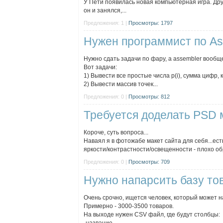
У Пети появилась новая компьютерная игра. Дру
он и занялся,...
Предложения: 1 |
Просмотры: 1797
Нужен программист по As
Нужно сдать задачи по фару, а assembler вообще
Вот задачи:
1) Вывести все простые числа p(i), сумма цифр,
2) Вывести массив точек...
Предложения: 0 |
Просмотры: 812
Требуется доделать PSD 
Короче, суть вопроса...
Наваял я в фотожабе макет сайта для себя...ест
яркости/контрастности/освещенности - плохо обр
Предложения: 0 |
Просмотры: 709
Нужно напарсить базу тов
Очень срочно, ищется человек, который может н
Примерно - 3000-3500 товаров.
На выходе нужен CSV файл, где будут столбцы: